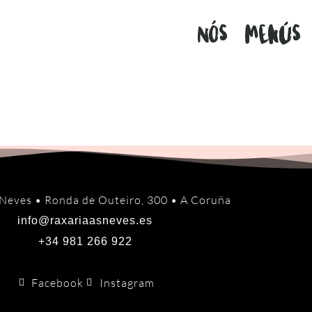
Nós
Menús
 Neves • Ronda de Outeiro, 300 • A Coruña
info@raxariaasneves.es
+34 981 266 922
Facebook
Instagram